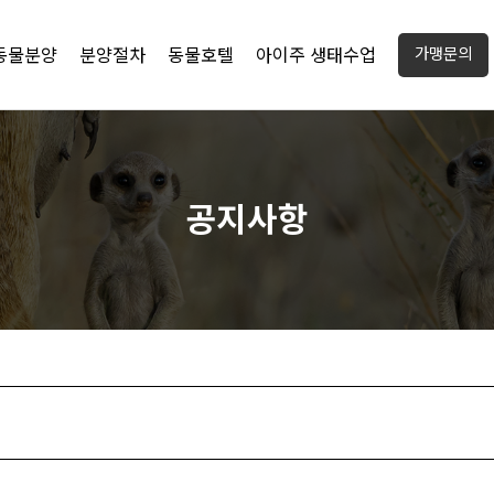
동물분양
분양절차
동물호텔
아이주 생태수업
가맹문의
공지사항