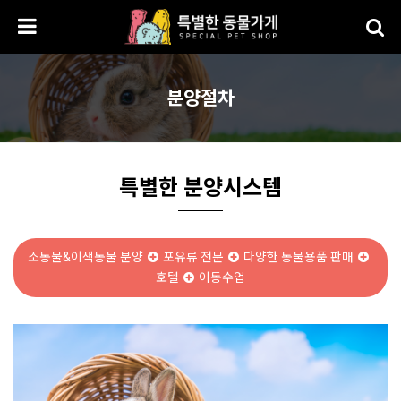
분양절차
특별한 분양시스템
소동물&이색동물 분양
포유류 전문
다양한 동물용품 판매
호텔
이동수업