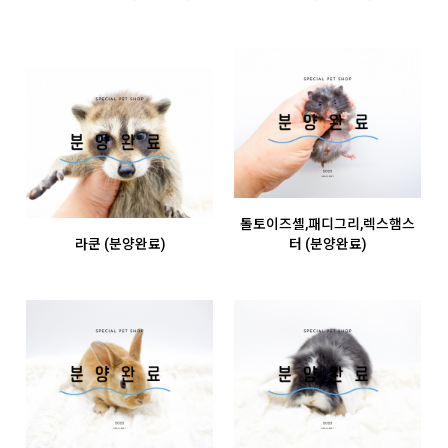
톨토이즈셸,패디그리,렉스햄스
라쿤 (분양완료)
터 (분양완료)