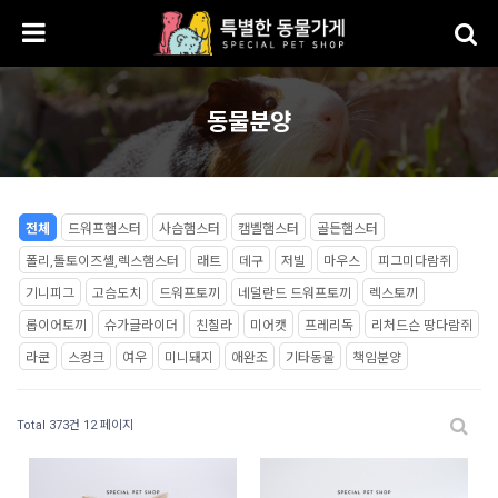
동물분양
전체
드워프햄스터
사슴햄스터
캠벨햄스터
골든햄스터
폴리,톨토이즈셸,렉스햄스터
래트
데구
저빌
마우스
피그미다람쥐
기니피그
고슴도치
드워프토끼
네덜란드 드워프토끼
렉스토끼
롭이어토끼
슈가글라이더
친칠라
미어캣
프레리독
리처드슨 땅다람쥐
라쿤
스컹크
여우
미니돼지
애완조
기타동물
책임분양
Total 373건
12 페이지