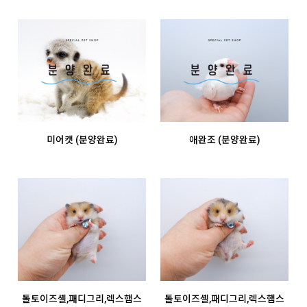
미어캣 (분양완료)
애완조 (분양완료)
톨토이즈셸,패디그리,렉스햄스
톨토이즈셸,패디그리,렉스햄스