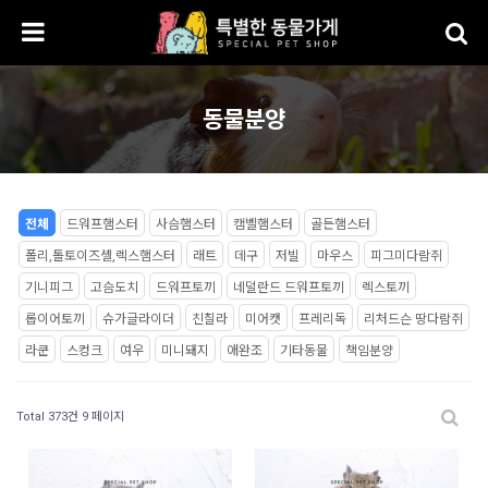
동물분양
전체
드워프햄스터
사슴햄스터
캠벨햄스터
골든햄스터
폴리,톨토이즈셸,렉스햄스터
래트
데구
저빌
마우스
피그미다람쥐
기니피그
고슴도치
드워프토끼
네덜란드 드워프토끼
렉스토끼
롭이어토끼
슈가글라이더
친칠라
미어캣
프레리독
리처드슨 땅다람쥐
라쿤
스컹크
여우
미니돼지
애완조
기타동물
책임분양
Total 373건
9 페이지