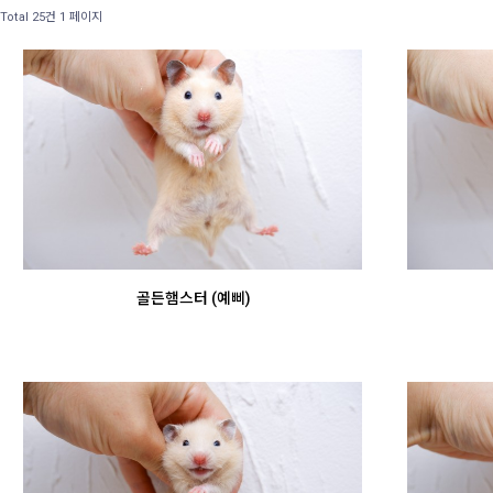
Total 25건
1 페이지
골든햄스터 (예삐)