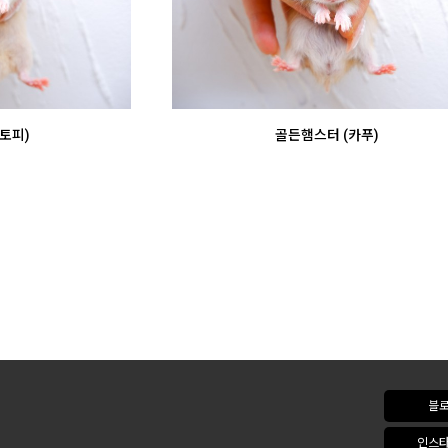
토피)
골든햄스터 (카푸)
블
인스