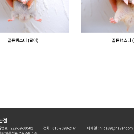
골든햄스터 (귤이)
골든햄스터 (
본점
호 : 229-59-00502
|
전화 : 010-9098-2161
|
이메일 : hilda89@naver.com
동탄치동천로 2길 4-8, 1층