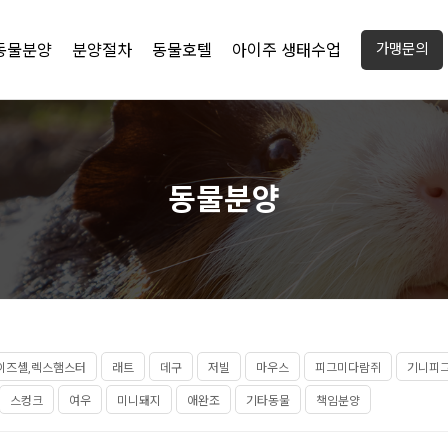
동물분양
분양절차
동물호텔
아이주 생태수업
가맹문의
동물분양
이즈셸,렉스햄스터
래트
데구
저빌
마우스
피그미다람쥐
기니피
스컹크
여우
미니돼지
애완조
기타동물
책임분양