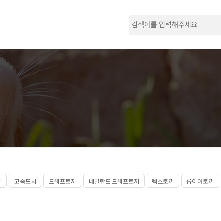
그
고슴도치
드워프토끼
네덜란드 드워프토끼
렉스토끼
롭이어토끼