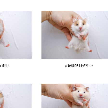
춘향이)
골든햄스터 (무혁이)