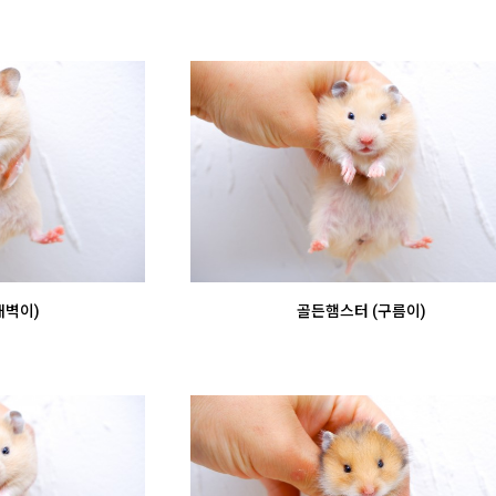
새벽이)
골든햄스터 (구름이)