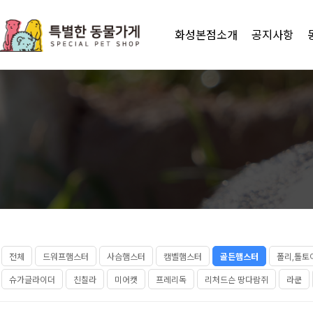
화성본점소개
공지사항
전체
드워프햄스터
사슴햄스터
캠벨햄스터
골든햄스터
폴리,톨토
슈가글라이더
친칠라
미어캣
프레리독
리처드슨 땅다람쥐
라쿤