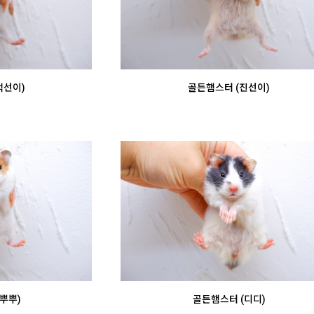
덕선이)
골든햄스터 (진선이)
뿌뿌)
골든햄스터 (디디)