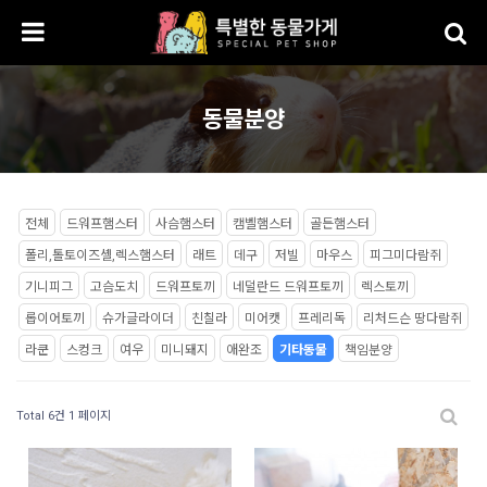
동물분양
전체
드워프햄스터
사슴햄스터
캠벨햄스터
골든햄스터
폴리,톨토이즈셸,렉스햄스터
래트
데구
저빌
마우스
피그미다람쥐
기니피그
고슴도치
드워프토끼
네덜란드 드워프토끼
렉스토끼
롭이어토끼
슈가글라이더
친칠라
미어캣
프레리독
리처드슨 땅다람쥐
라쿤
스컹크
여우
미니돼지
애완조
기타동물
책임분양
Total 6건
1 페이지