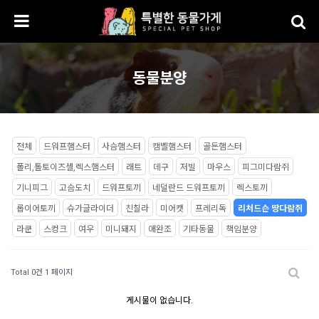
동물분양
전체
드워프햄스터
사슴햄스터
캠벨햄스터
골든햄스터
폴리,톨토이즈셸,렉스햄스터
래트
데구
저빌
마우스
피그미다람쥐
기니피그
고슴도치
드워프토끼
네덜란드 드워프토끼
렉스토끼
롭이어토끼
슈가글라이더
친칠라
미어캣
프레리독
리처드슨 땅다람쥐
라쿤
스컹크
여우
미니돼지
애완조
기타동물
책임분양
Total 0건
1 페이지
게시물이 없습니다.