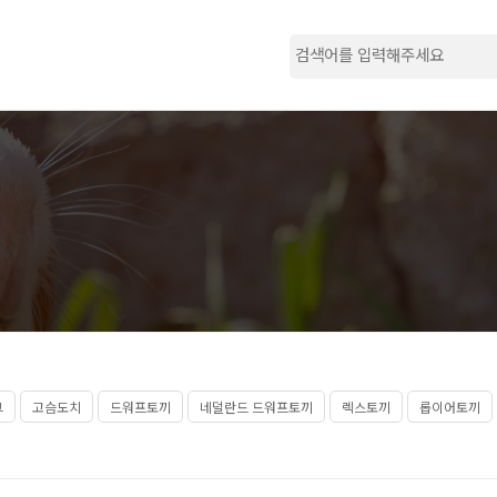
그
고슴도치
드워프토끼
네덜란드 드워프토끼
렉스토끼
롭이어토끼