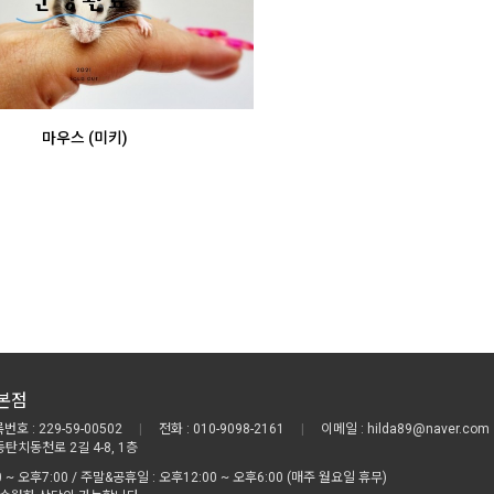
마우스 (미키)
본점
호 : 229-59-00502
|
전화 : 010-9098-2161
|
이메일 : hilda89@naver.com
동탄치동천로 2길 4-8, 1층
 ~ 오후7:00 / 주말&공휴일 : 오후12:00 ~ 오후6:00 (매주 월요일 휴무)