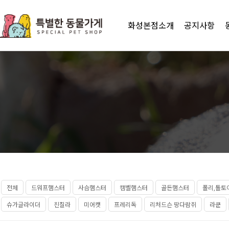
화성본점소개
공지사항
전체
드워프햄스터
사슴햄스터
캠벨햄스터
골든햄스터
폴리,톨토
슈가글라이더
친칠라
미어캣
프레리독
리처드슨 땅다람쥐
라쿤