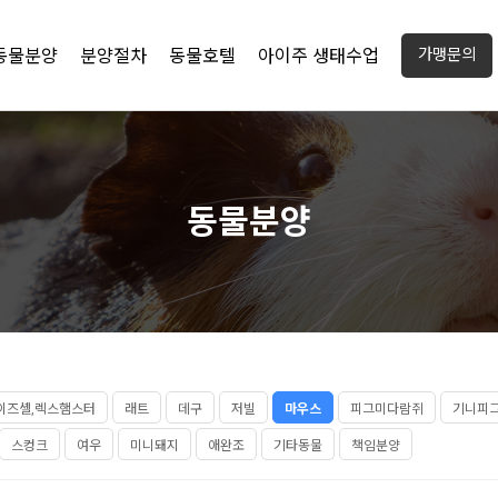
동물분양
분양절차
동물호텔
아이주 생태수업
가맹문의
동물분양
이즈셸,렉스햄스터
래트
데구
저빌
마우스
피그미다람쥐
기니피
스컹크
여우
미니돼지
애완조
기타동물
책임분양