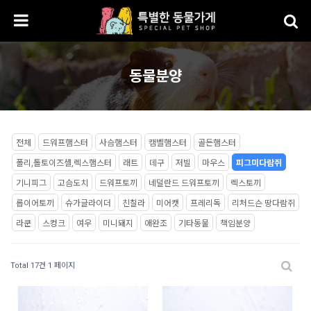
동물분양
전체
드워프햄스터
사슴햄스터
캠벨햄스터
골든햄스터
폴리,톨토이즈셸,렉스햄스터
래트
데구
저빌
마우스
피그미다람쥐
기니피그
고슴도치
드워프토끼
네덜란드 드워프토끼
렉스토끼
롭이어토끼
슈가글라이더
친칠라
미어캣
프레리독
리처드슨 땅다람쥐
라쿤
스컹크
여우
미니돼지
애완조
기타동물
책임분양
Total 17건
1 페이지