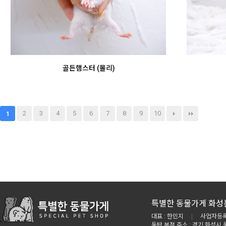
골든햄스터 (몰리)
2
3
4
5
6
7
8
9
10
1
특별한 동물가게 화성
대표 : 한민지
|
사업자등록번
동탄 본점 주소 : 경기 화성시 