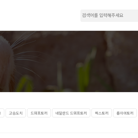
그
고슴도치
드워프토끼
네덜란드 드워프토끼
렉스토끼
롭이어토끼