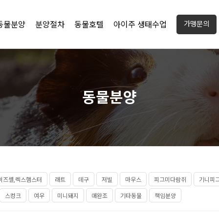
동물분양
분양절차
동물호텔
아이주 생태수업
가맹문의
동물분양
이즈셸,렉스햄스터
래트
데구
저빌
마우스
피그미다람쥐
기니피
스컹크
여우
미니돼지
애완조
기타동물
책임분양