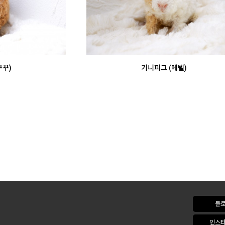
꾸꾸)
기니피그 (메텔)
블
인스