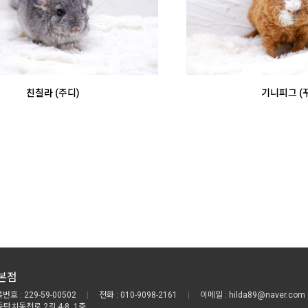
친칠라 (주디)
기니피그 (
본점
호 : 229-59-00502
|
전화 : 010-9098-2161
|
이메일 : hilda89@naver.com
동탄치동천로 2길 4-8, 1층