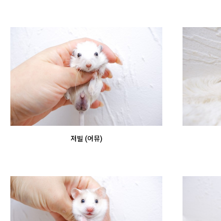
저빌 (어뮤)