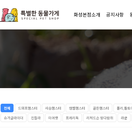
화성본점소개
공지사항
전체
드워프햄스터
사슴햄스터
캠벨햄스터
골든햄스터
폴리,톨토
슈가글라이더
친칠라
미어캣
프레리독
리처드슨 땅다람쥐
라쿤