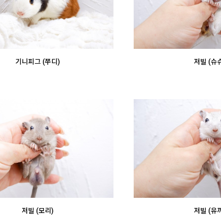
기니피그 (쭈디)
저빌 (슈슈
저빌 (모리)
저빌 (유끼