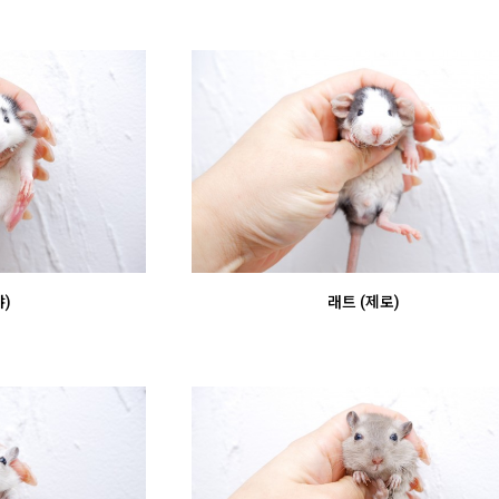
)
래트 (제로)