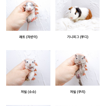
래트 (자반이)
기니피그 (쭈디)
저빌 (슈슈)
저빌 (쿠리)