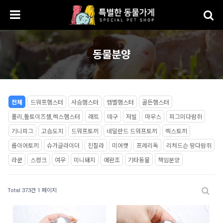
동물분양
전체
드워프햄스터
사슴햄스터
캠벨햄스터
골든햄스터
폴리,톨토이즈셸,렉스햄스터
래트
데구
저빌
마우스
피그미다람쥐
기니피그
고슴도치
드워프토끼
네덜란드 드워프토끼
렉스토끼
롭이어토끼
슈가글라이더
친칠라
미어캣
프레리독
리처드슨 땅다람쥐
라쿤
스컹크
여우
미니돼지
애완조
기타동물
책임분양
Total 373건
1 페이지