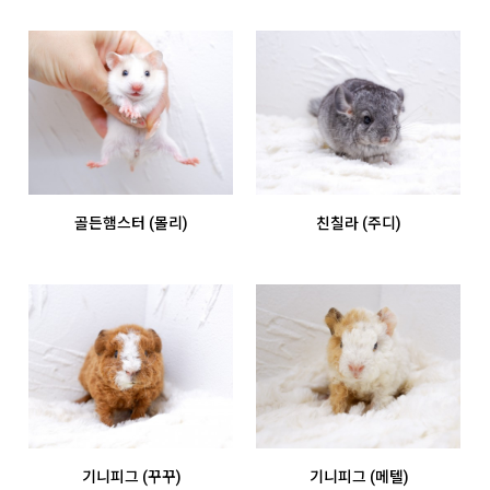
골든햄스터 (몰리)
친칠라 (주디)
기니피그 (꾸꾸)
기니피그 (메텔)