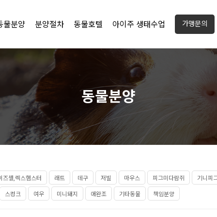
동물분양
분양절차
동물호텔
아이주 생태수업
가맹문의
동물분양
이즈셸,렉스햄스터
래트
데구
저빌
마우스
피그미다람쥐
기니피
스컹크
여우
미니돼지
애완조
기타동물
책임분양