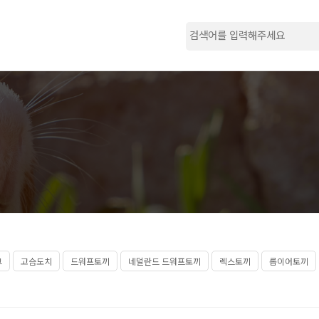
그
고슴도치
드워프토끼
네덜란드 드워프토끼
렉스토끼
롭이어토끼