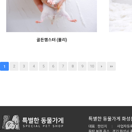
골든햄스터 (몰리)
2
3
4
5
6
7
8
9
10
1
특별한 동물가게 화성
대표 : 한민지
|
사업자등록번
동탄 본점 주소 : 경기 화성시 