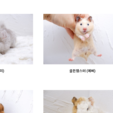
미)
골든햄스터 (예삐)