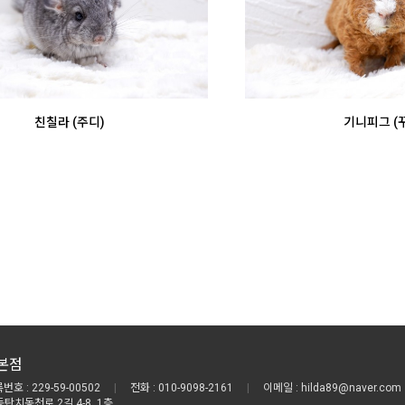
친칠라 (주디)
기니피그 (
본점
호 : 229-59-00502
|
전화 : 010-9098-2161
|
이메일 : hilda89@naver.com
동탄치동천로 2길 4-8, 1층