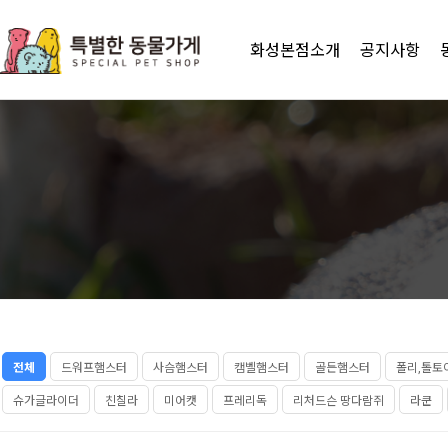
화성본점소개
공지사항
전체
드워프햄스터
사슴햄스터
캠벨햄스터
골든햄스터
폴리,톨토
슈가글라이더
친칠라
미어캣
프레리독
리처드슨 땅다람쥐
라쿤