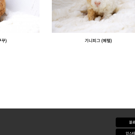
꾸꾸)
기니피그 (메텔)
블
인스