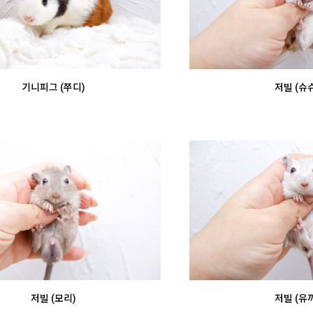
기니피그 (쭈디)
저빌 (슈슈
저빌 (모리)
저빌 (유끼