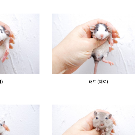
)
래트 (제로)