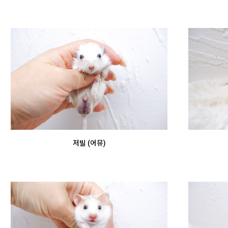
저빌 (어뮤)