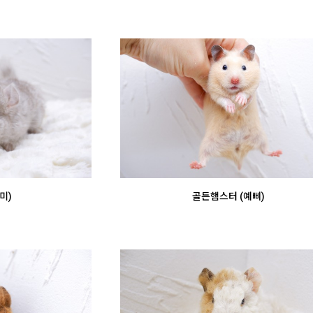
미)
골든햄스터 (예삐)