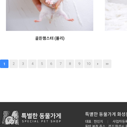
골든햄스터 (몰리)
2
3
4
5
6
7
8
9
10
1
특별한 동물가게 화성
대표 : 한민지
|
사업자등록번
동탄 본점 주소 : 경기 화성시 