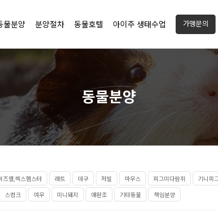
동물분양
분양절차
동물호텔
아이주 생태수업
가맹문의
동물분양
이즈셸,렉스햄스터
래트
데구
저빌
마우스
피그미다람쥐
기니피
스컹크
여우
미니돼지
애완조
기타동물
책임분양