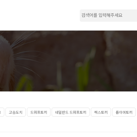
그
고슴도치
드워프토끼
네덜란드 드워프토끼
렉스토끼
롭이어토끼