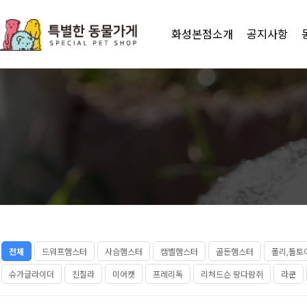
화성본점소개
공지사항
전체
드워프햄스터
사슴햄스터
캠벨햄스터
골든햄스터
폴리,톨토
슈가글라이더
친칠라
미어캣
프레리독
리처드슨 땅다람쥐
라쿤