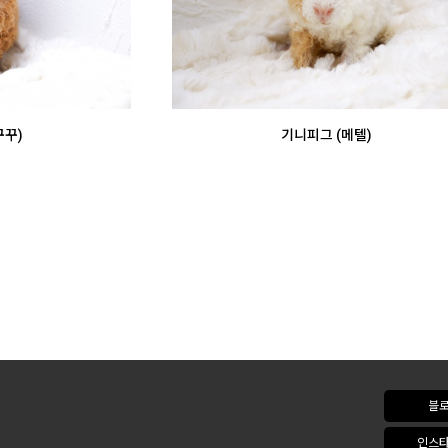
꾸꾸)
기니피그 (메텔)
블
인스