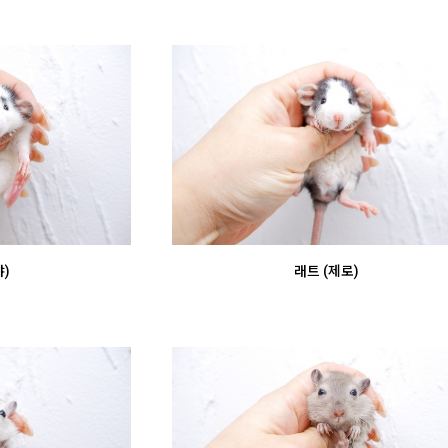
)
래트 (제로)