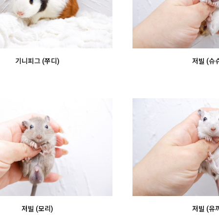
기니피그 (쭈디)
저빌 (슈슈
저빌 (모리)
저빌 (유끼