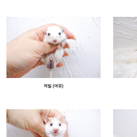
저빌 (어뮤)