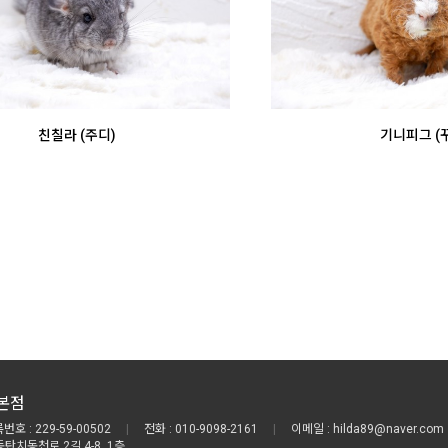
친칠라 (주디)
기니피그 (
본점
호 : 229-59-00502
|
전화 : 010-9098-2161
|
이메일 : hilda89@naver.com
동탄치동천로 2길 4-8, 1층