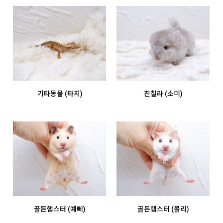
기타동물 (타치)
친칠라 (소미)
골든햄스터 (예삐)
골든햄스터 (몰리)