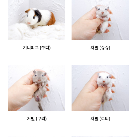
기니피그 (쭈디)
저빌 (슈슈)
저빌 (쿠리)
저빌 (로티)