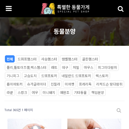
동물분양
전체
드워프햄스터
사슴햄스터
캠벨햄스터
골든햄스터
폴리,톨토이즈셸,렉스햄스터
래트
데구
저빌
마우스
피그미다람쥐
기니피그
고슴도치
드워프토끼
네덜란드 드워프토끼
렉스토끼
롭이어토끼
슈가글라이더
친칠라
미어캣
프레리독
리처드슨 땅다람쥐
라쿤
스컹크
여우
미니돼지
애완조
기타동물
책임분양
Total 365건
1 페이지