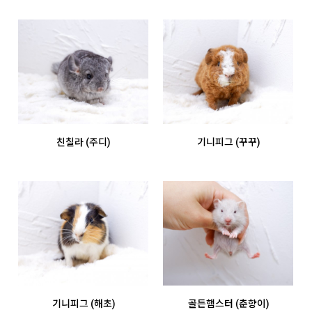
친칠라 (주디)
기니피그 (꾸꾸)
기니피그 (해초)
골든햄스터 (춘향이)