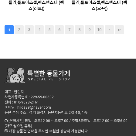
폴리,톨토이즈셸,렉스햄스터 (렉
폴리,톨토이즈셸,렉스햄스터 (렉
스(러브))
스(오꾸))
2
3
4
5
6
7
8
9
10
1
대표 : 한민지
사업자등록번호 : 229-59-00502
전화 : 010-9098-2161
이메일 : hilda89@naver.com
동탄 본점 주소 : 경기 화성시 동탄치동천로 2길 4-8, 1층
[운영시간] 평일 : 오후12:00 ~ 오후7:00 / 주말&공휴일 : 오후12:00 ~ 오후6:00
(매주 월요일 휴무)
매장 방문전 연락을 주시면 수월한 상담이 가능합니다.