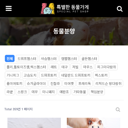
동물분양
전체
드워프햄스터
사슴햄스터
캠벨햄스터
골든햄스터
폴리,톨토이즈셸,렉스햄스터
래트
데구
저빌
마우스
피그미다람쥐
기니피그
고슴도치
드워프토끼
네덜란드 드워프토끼
렉스토끼
롭이어토끼
슈가글라이더
친칠라
미어캣
프레리독
리처드슨 땅다람쥐
라쿤
스컹크
여우
미니돼지
애완조
기타동물
책임분양
Total 359건
1 페이지